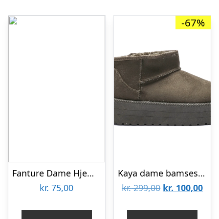
-67%
Fanture Dame Hjemmesko m. glimmer – Black Glitter – 40
Kaya dame bamsestøvle 6431 – Green
Den
De
kr.
75,00
kr.
299,00
kr.
100,00
oprindelige
aktu
pris
pris