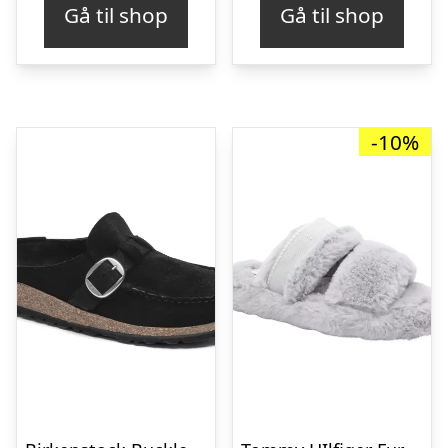
Gå til shop
Gå til shop
var:
er:
kr. 299,00.
kr. 
-10%