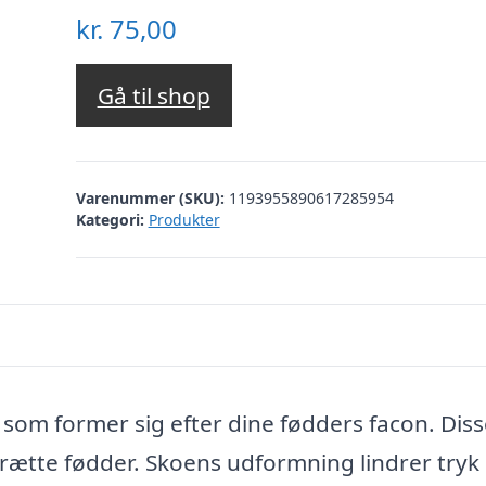
kr.
75,00
Gå til shop
Varenummer (SKU):
1193955890617285954
Kategori:
Produkter
m former sig efter dine fødders facon. Diss
trætte fødder. Skoens udformning lindrer tryk