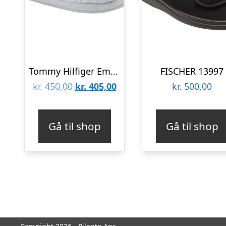
Tommy Hilfiger Emblem Felt Slipper FW0FW07433-PQU
FISCHER 13997
Den
Den
kr.
450,00
kr.
405,00
kr.
500,00
oprindelige
aktuelle
pris
pris
Gå til shop
Gå til shop
var:
er:
kr. 450,00.
kr. 405,00.