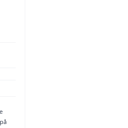
e
 på