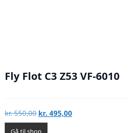
Fly Flot C3 Z53 VF-6010
Den
Den
kr.
550,00
kr.
495,00
oprindelige
aktuelle
pris
pris
Gå til shop