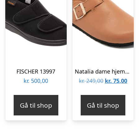
FISCHER 13997
Natalia dame hjemmesko 2768 – Camel
Den
Den
kr.
500,00
kr.
249,00
kr.
75,00
oprindelige
aktu
pris
pris
Gå til shop
Gå til shop
var:
er:
kr. 249,00.
kr. 7