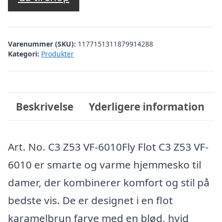
var:
er:
kr. 550,00.
kr. 495,00.
Varenummer (SKU):
1177151311879914288
Kategori:
Produkter
Beskrivelse
Yderligere information
Art. No. C3 Z53 VF-6010Fly Flot C3 Z53 VF-
6010 er smarte og varme hjemmesko til
damer, der kombinerer komfort og stil på
bedste vis. De er designet i en flot
karamelbrun farve med en blød, hvid