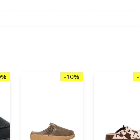
0%
-10%