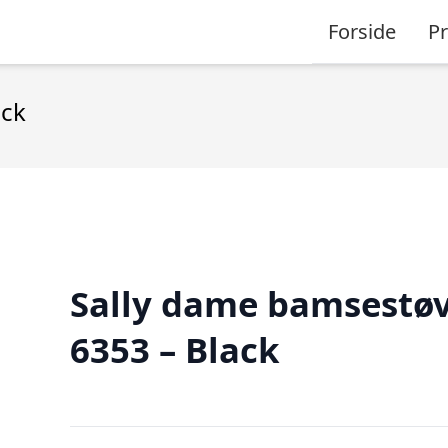
Forside
P
ack
Sally dame bamsestøv
6353 – Black