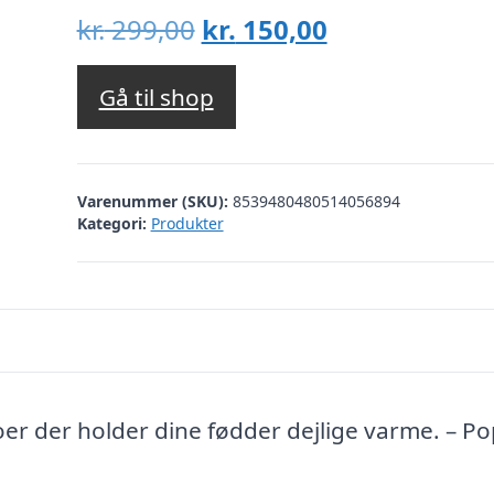
Den
Den
kr.
299,00
kr.
150,00
oprindelige
aktuelle
pris
pris
Gå til shop
var:
er:
kr. 299,00.
kr. 150,00.
Varenummer (SKU):
8539480480514056894
Kategori:
Produkter
er der holder dine fødder dejlige varme. – P