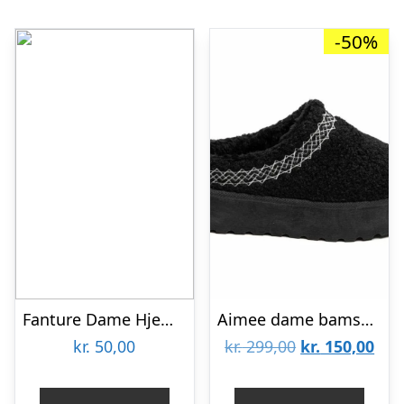
-50%
Fanture Dame Hjemmesko – Beige – 40/41
Aimee dame bamsestøvler 8909 – Black
Den
De
kr.
50,00
kr.
299,00
kr.
150,00
oprindelige
aktu
pris
pris