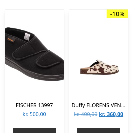
-10%
FISCHER 13997
Duffy FLORENS VENTITRE 8666201-48
Den
De
kr.
500,00
kr.
400,00
kr.
360,00
oprindelige
aktu
pris
pris