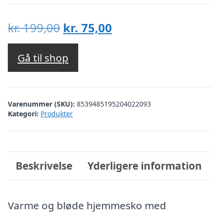
Den
Den
kr.
199,00
kr.
75,00
oprindelige
aktuelle
pris
pris
Gå til shop
var:
er:
kr. 199,00.
kr. 75,00.
Varenummer (SKU):
8539485195204022093
Kategori:
Produkter
Beskrivelse
Yderligere information
Varme og bløde hjemmesko med